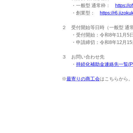
・一般型 通常枠：
https://
・創業型：
https://r6.jizok
２ 受付開始等日時（一般型 通
・受付開始：令和8年11月5
・申請締切：令和8年12月15日
３ お問い合わせ先
・
持続化補助金連絡先一覧(PD
※
最寄りの商工会
はこちらから。