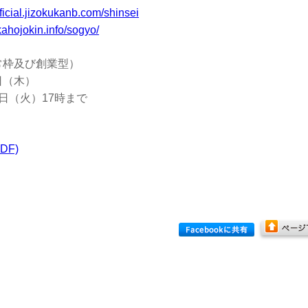
official.jizokukanb.com/shinsei
ukahojokin.info/sogyo/
常枠及び創業型）
日（木）
（火）17時まで
F)