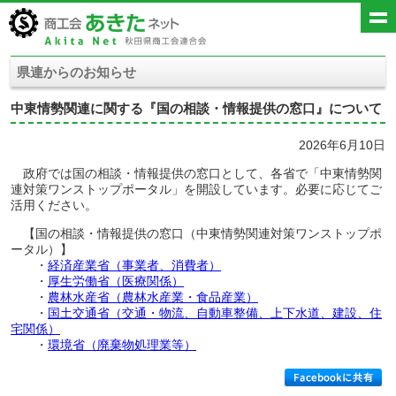
県連からのお知らせ
中東情勢関連に関する『国の相談・情報提供の窓口』について
2026年6月10日
政府では国の相談・情報提供の窓口として、各省で「中東情勢関
連対策ワンストップポータル」を開設しています。必要に応じてご
活用ください。
【国の相談・情報提供の窓口（中東情勢関連対策ワンストップポ
ータル）】
・
経済産業省（事業者、消費者）
・
厚生労働省（医療関係）
・
農林水産省（農林水産業・食品産業）
・
国土交通省（交通・物流、自動車整備、上下水道、建設、住
宅関係）
・
環境省（廃棄物処理業等）