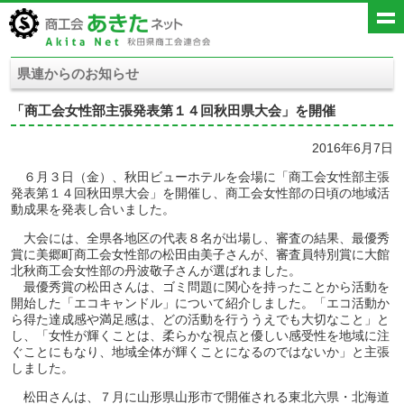
県連からのお知らせ
「商工会女性部主張発表第１４回秋田県大会」を開催
2016年6月7日
６月３日（金）、秋田ビューホテルを会場に「商工会女性部主張
発表第１４回秋田県大会」を開催し、商工会女性部の日頃の地域活
動成果を発表し合いました。
大会には、全県各地区の代表８名が出場し、審査の結果、最優秀
賞に美郷町商工会女性部の松田由美子さんが、審査員特別賞に大館
北秋商工会女性部の丹波敬子さんが選ばれました。
最優秀賞の松田さんは、ゴミ問題に関心を持ったことから活動を
開始した「エコキャンドル」について紹介しました。「エコ活動か
ら得た達成感や満足感は、どの活動を行ううえでも大切なこと」と
し、「女性が輝くことは、柔らかな視点と優しい感受性を地域に注
ぐことにもなり、地域全体が輝くことになるのではないか」と主張
しました。
松田さんは、７月に山形県山形市で開催される東北六県・北海道