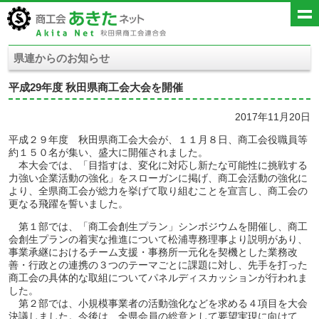
県連からのお知らせ
平成29年度 秋田県商工会大会を開催
2017年11月20日
平成２９年度 秋田県商工会大会が、１１月８日、商工会役職員等
約１５０名が集い、盛大に開催されました。
本大会では、「目指すは、変化に対応し新たな可能性に挑戦する
力強い企業活動の強化」をスローガンに掲げ、商工会活動の強化に
より、全県商工会が総力を挙げて取り組むことを宣言し、商工会の
更なる飛躍を誓いました。
第１部では、「商工会創生プラン」シンポジウムを開催し、商工
会創生プランの着実な推進について松浦専務理事より説明があり、
事業承継におけるチーム支援・事務所一元化を契機とした業務改
善・行政との連携の３つのテーマごとに課題に対し、先手を打った
商工会の具体的な取組についてパネルディスカッションが行われま
した。
第２部では、小規模事業者の活動強化などを求める４項目を大会
決議しました。今後は、全県会員の総意として要望実現に向けて、