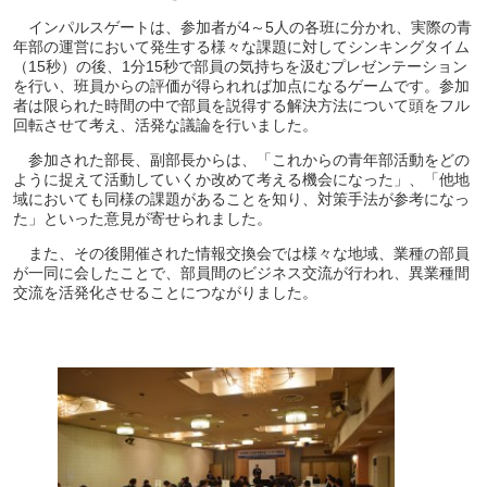
インパルスゲートは、参加者が4～5人の各班に分かれ、実際の青
年部の運営において発生する様々な課題に対してシンキングタイム
（15秒）の後、1分15秒で部員の気持ちを汲むプレゼンテーション
を行い、班員からの評価が得られれば加点になるゲームです。参加
者は限られた時間の中で部員を説得する解決方法について頭をフル
回転させて考え、活発な議論を行いました。
参加された部長、副部長からは、「これからの青年部活動をどの
ように捉えて活動していくか改めて考える機会になった」、「他地
域においても同様の課題があることを知り、対策手法が参考になっ
た」といった意見が寄せられました。
また、その後開催された情報交換会では様々な地域、業種の部員
が一同に会したことで、部員間のビジネス交流が行われ、異業種間
交流を活発化させることにつながりました。