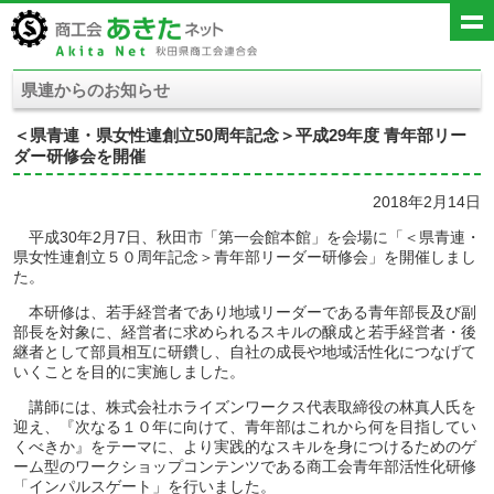
県連からのお知らせ
＜県青連・県女性連創立50周年記念＞平成29年度 青年部リー
ダー研修会を開催
2018年2月14日
平成30年2月7日、秋田市「第一会館本館」を会場に「＜県青連・
県女性連創立５０周年記念＞青年部リーダー研修会」を開催しまし
た。
本研修は、若手経営者であり地域リーダーである青年部長及び副
部長を対象に、経営者に求められるスキルの醸成と若手経営者・後
継者として部員相互に研鑽し、自社の成長や地域活性化につなげて
いくことを目的に実施しました。
講師には、株式会社ホライズンワークス代表取締役の林真人氏を
迎え、『次なる１０年に向けて、青年部はこれから何を目指してい
くべきか』をテーマに、より実践的なスキルを身につけるためのゲ
ーム型のワークショップコンテンツである商工会青年部活性化研修
「インパルスゲート」を行いました。