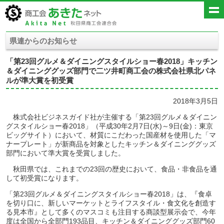
県連からのお知らせ
「第23回グルメ＆ダイニングスタイルショー春2018」キッチン
＆ダイニンググッズ部門で二ツ井町商工会の株式会社県北パネ
ルが準大賞を初受賞
2018年3月5日
株式会社ビジネスガイド社が主催する「第23回グルメ＆ダイニン
グスタイルショー春2018」（平成30年2月7日(水)～9日(金)：東京
ビッグサイト）において、材質にこだわった国産材を使用した「マ
ナープレート」が新商品を対象としたキッチン＆ダイニンググッズ
部門において準大賞を受賞しました。
秋田県では、これまでの23回の歴史において、食品・非食品を通
して初受賞になります。
「第23回グルメ＆ダイニングスタイルショー春2018」は、『食卓
を切り口に、新しいマーケットとライフスタイル・食文化を創造す
る見本市』として多くのマスコミも注目する商談型展示会で、今年
度は全国から全部門193品目、キッチン＆ダイニンググッズ部門60