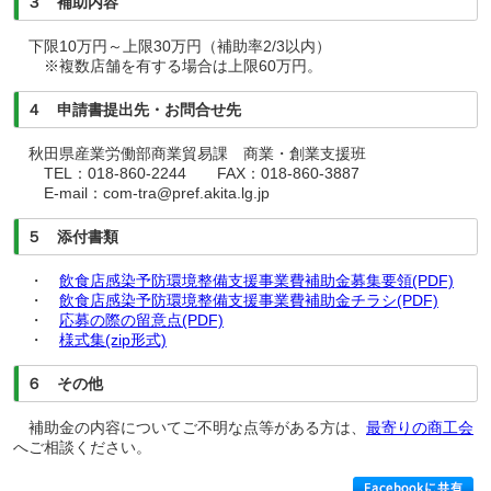
３ 補助内容
下限10万円～上限30万円（補助率2/3以内）
※複数店舗を有する場合は上限60万円。
４ 申請書提出先・お問合せ先
秋田県産業労働部商業貿易課 商業・創業支援班
TEL：018-860-2244 FAX：018-860-3887
E-mail：com-tra@pref.akita.lg.jp
５ 添付書類
・
飲食店感染予防環境整備支援事業費補助金募集要領(PDF)
・
飲食店感染予防環境整備支援事業費補助金チラシ(PDF)
・
応募の際の留意点(PDF)
・
様式集(zip形式)
６ その他
補助金の内容についてご不明な点等がある方は、
最寄りの商工会
へご相談ください。