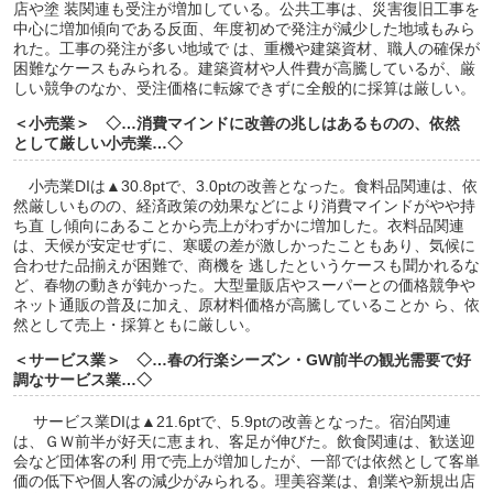
店や塗 装関連も受注が増加している。公共工事は、災害復旧工事を
中心に増加傾向である反面、年度初めで発注が減少した地域もみら
れた。工事の発注が多い地域で は、重機や建築資材、職人の確保が
困難なケースもみられる。建築資材や人件費が高騰しているが、厳
しい競争のなか、受注価格に転嫁できずに全般的に採算は厳しい。
＜小売業＞ ◇…消費マインドに改善の兆しはあるものの、依然
として厳しい小売業…◇
小売業DIは▲30.8ptで、3.0ptの改善となった。食料品関連は、依
然厳しいものの、経済政策の効果などにより消費マインドがやや持
ち直 し傾向にあることから売上がわずかに増加した。衣料品関連
は、天候が安定せずに、寒暖の差が激しかったこともあり、気候に
合わせた品揃えが困難で、商機を 逃したというケースも聞かれるな
ど、春物の動きが鈍かった。大型量販店やスーパーとの価格競争や
ネット通販の普及に加え、原材料価格が高騰していることか ら、依
然として売上・採算ともに厳しい。
＜サービス業＞ ◇…春の行楽シーズン・GW前半の観光需要で好
調なサービス業…◇
サービス業DIは▲21.6ptで、5.9ptの改善となった。宿泊関連
は、ＧＷ前半が好天に恵まれ、客足が伸びた。飲食関連は、歓送迎
会など団体客の利 用で売上が増加したが、一部では依然として客単
価の低下や個人客の減少がみられる。理美容業は、創業や新規出店