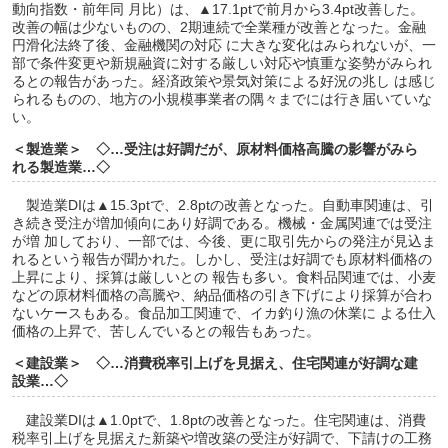
動向指数・前年同 月比）は、▲17.1ptで前月から3.4pt改善した。
改善の幅は少ないものの、2期連続で全業種が改善となった。金融
円滑化法終了後、金融機関の対応 に大きな変化はみられないが、一
部で条件変更や新規融資に対する厳しい対応や慎重な姿勢がみられ
るとの報告があった。経済政策や景気対策による好況の兆し は感じ
られるものの、地方の小規模事業者の隅々までには行き届いていな
い。
＜製造業＞ ◇…受注は好調だが、原材料価格高騰の影響がみら
れる製造業…◇
製造業DIは▲15.3ptで、2.8ptの改善となった。自動車関連は、引
き続き受注が増加傾向にあり好調である。機械・金属関連では受注
が増 加しており、一部では、今後、更に取引先からの発注が見込ま
れるという報告が聞かれた。しかし、受注は好調でも原材料価格の
上昇により、採算は厳しいとの 報告も多い。食料品関連では、小麦
などの原材料価格の高騰や、納品価格の引き下げにより採算が合わ
ないケースもある。食品加工関連で、イカ釣り漁の休業に よる仕入
価格の上昇で、苦しんでいるとの報告もあった。
＜建設業＞ ◇…消費税率引上げを見据え、住宅関連が好調な建
設業…◇
建設業DIは▲1.0ptで、1.8ptの改善となった。住宅関連は、消費
税率引上げを見据えた新築や増改築の受注が好調で、下請けの工務