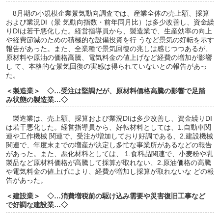
8月期の小規模企業景気動向調査では、産業全体の売上額、採算
および業況DI（景 気動向指数・前年同月比）は多少改善し、資金繰
りDIは若干悪化した。経営指導員から、製造業で、生産効率の向上
や経費節減のための積極的な設備投資を行 うなど景気の好転を示す
報告があった。また、全業種で景気回復の兆しは感じつつあるが、
原材料や原油の価格高騰、電気料金の値上げなど経費の増加が影響
し て、本格的な景気回復の実感は得られていないとの報告があっ
た。
＜製造業＞ ◇…受注は堅調だが、原材料価格高騰の影響で足踏
み状態の製造業…◇
製造業は、売上額、採算および業況DIは多少改善し、資金繰りDI
は若干悪化した。経営指導員から、好転材料としては、1.自動車関
連や工作機械 関連で、受注が増加しており好調である、2.建設機械
関連で、年度末までの増産が決定し多忙な事業所があるなどの報告
があった。また、悪化材料としては、 1.食料品関連で、小麦粉や乳
製品など原材料価格が高騰して採算が取れない、2.原油価格の高騰
や電気料金の値上げにより、経費が増加し採算が取れないな どの報
告があった。
＜建設業＞ ◇…消費増税前の駆け込み需要や災害復旧工事など
で好調な建設業…◇