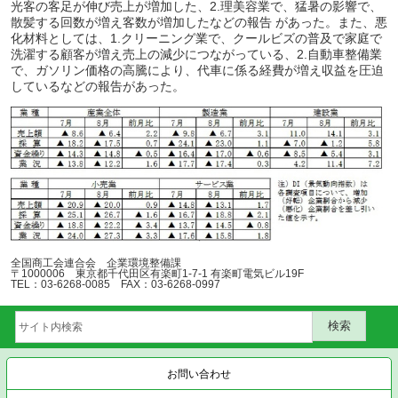
光客の客足が伸び売上が増加した、2.理美容業で、猛暑の影響で、
散髪する回数が増え客数が増加したなどの報告 があった。また、悪
化材料としては、1.クリーニング業で、クールビズの普及で家庭で
洗濯する顧客が増え売上の減少につながっている、2.自動車整備業
で、ガソリン価格の高騰により、代車に係る経費が増え収益を圧迫
しているなどの報告があった。
全国商工会連合会 企業環境整備課
〒1000006 東京都千代田区有楽町1-7-1 有楽町電気ビル19F
TEL：03-6268-0085 FAX：03-6268-0997
お問い合わせ