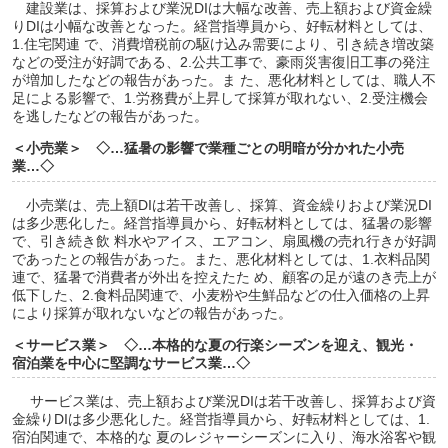
建設業は、採算および業況DIは大幅な改善、売上額および資金繰
りDIは小幅な改善となった。経営指導員から、好転材料としては、
1.住宅関連 で、消費増税前の駆け込み需要により、引き続き増改築
などの受注が好調である、2.公共工事で、豪雨災害復旧工事の発注
が増加したなどの報告があった。ま た、悪化材料としては、職人不
足による影響で、1.労務費が上昇して採算が取れない、2.受注機会
を逃したなどの報告があった。
＜小売業＞ ◇…猛暑の影響で業種ごとの明暗が分かれた小売
業…◇
小売業は、売上額DIは若干改善し、採算、資金繰りおよび業況DI
は多少悪化した。経営指導員から、好転材料としては、猛暑の影響
で、引き続き飲 料水やアイス、エアコン、扇風機の売れ行きが好調
であったとの報告があった。また、悪化材料としては、1.衣料品関
連で、猛暑で消費者が外出を控えたた め、顧客の足が遠のき売上が
低下した、2.食料品関連で、小麦粉や生鮮品などの仕入価格の上昇
により採算が取れないなどの報告があった。
＜サービス業＞ ◇…本格的な夏の行楽シーズンを迎え、観光・
宿泊業を中心に堅調なサービス業…◇
サービス業は、売上額および業況DIは若干改善し、採算および資
金繰りDIは多少悪化した。経営指導員から、好転材料としては、1.
宿泊関連で、本格的な 夏のレジャーシーズンに入り、海水浴客や観