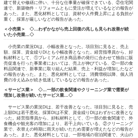
建て替えや修繕に伴い、十分な仕事量が確保できている、②住宅関
連で、新築物件・リフォームともに受注が増えているなどの報告が
あった。また、悪化材料としては、資材や人件費上昇による負担が
重く、採算が厳しいなどの報告があった。
＜小売業＞ ◇…わずかながら売上回復の兆しも見られ改善が続
いた小売業…◇
小売業の業況DIは、小幅改善となった。項目別に見ると、売上
額、採算、資金繰りDIとも小幅改善となった。経営指導員から、好
転材料として、①プレミアム付き商品券の発行に合わせて独自に販
売促進を行った事業者においては、売上が伸びている、②一部の食
料品関連で、新事業に取り組んだ結果、売上・利益が増加したなど
の報告があった。また、悪化材料としては、消費増税以降、個人消
費の冷え込みが続き低迷しているなどの報告があった。
＜サービス業＞ ◇…一部の飲食関連やクリーニング業で需要が
増加し改善が続いたサービス業…◇
サービス業の業況DIは、若干改善となった。項目別に見ると、売
上額DIは若干悪化、採算DIは不変、資金繰りDIはわずかに改善とな
った。経営指導員から、好転材料として、①一部の飲食関連で、外
食機会や観光客の増加により、若干上向いている、②クリーニング
業で、衣替えの時期に雨天が続いたため需要が増えたなどの報告が
あった。また、悪化材料としては、一部地域の宿泊関連で、火山の