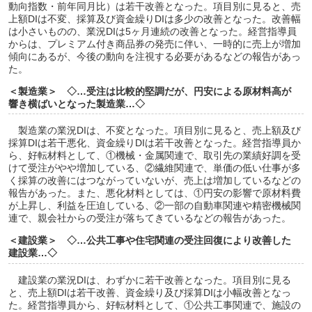
動向指数・前年同月比）は若干改善となった。項目別に見ると、売
上額DIは不変、採算及び資金繰りDIは多少の改善となった。改善幅
は小さいものの、業況DIは5ヶ月連続の改善となった。経営指導員
からは、プレミアム付き商品券の発売に伴い、一時的に売上が増加
傾向にあるが、今後の動向を注視する必要があるなどの報告があっ
た。
＜製造業＞ ◇…受注は比較的堅調だが、円安による原材料高が
響き横ばいとなった製造業…◇
製造業の業況DIは、不変となった。項目別に見ると、売上額及び
採算DIは若干悪化、資金繰りDIは若干改善となった。経営指導員か
ら、好転材料として、①機械・金属関連で、取引先の業績好調を受
けて受注がやや増加している、②繊維関連で、単価の低い仕事が多
く採算の改善にはつながっていないが、売上は増加しているなどの
報告があった。また、悪化材料としては、①円安の影響で原材料費
が上昇し、利益を圧迫している、②一部の自動車関連や精密機械関
連で、親会社からの受注が落ちてきているなどの報告があった。
＜建設業＞ ◇…公共工事や住宅関連の受注回復により改善した
建設業…◇
建設業の業況DIは、わずかに若干改善となった。項目別に見る
と、売上額DIは若干改善、資金繰り及び採算DIは小幅改善となっ
た。経営指導員から、好転材料として、①公共工事関連で、施設の