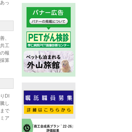
あっ
改善、
公共工
の報
採算
りDI
騰し
まで
ミア