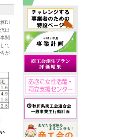
算DI
流出
事関
して
告が