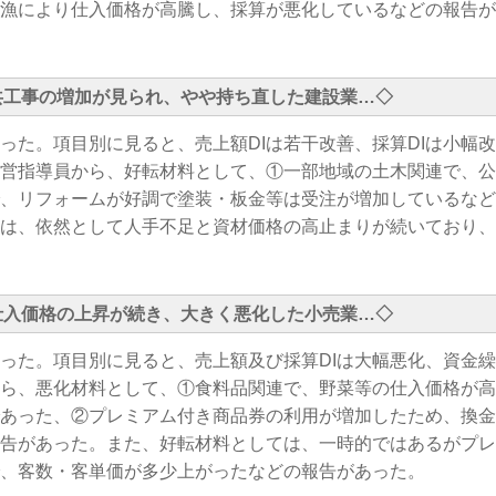
漁により仕入価格が高騰し、採算が悪化しているなどの報告が
共工事の増加が見られ、やや持ち直した建設業…
◇
った。項目別に見ると、売上額DIは若干改善、採算DIは小幅
経営指導員から、好転材料として、①一部地域の土木関連で、
、リフォームが好調で塗装・板金等は受注が増加しているなど
は、依然として人手不足と資材価格の高止まりが続いており、
仕入価格の上昇が続き、大きく悪化した小売業…
◇
った。項目別に見ると、売上額及び採算DIは大幅悪化、資金繰
ら、悪化材料として、①食料品関連で、野菜等の仕入価格が高
あった、②プレミアム付き商品券の利用が増加したため、換金
告があった。また、好転材料としては、一時的ではあるがプレ
、客数・客単価が多少上がったなどの報告があった。