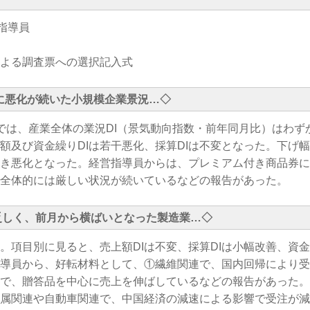
指導員
よる調査票への選択記入式
に悪化が続いた小規模企業景況…
◇
は、産業全体の業況DI（景気動向指数・前年同月比）はわず
額及び資金繰りDIは若干悪化、採算DIは不変となった。下げ
続き悪化となった。経営指導員からは、プレミアム付き商品券
全体的には厳しい状況が続いているなどの報告があった。
乏しく、前月から横ばいとなった製造業…
◇
。項目別に見ると、売上額DIは不変、採算DIは小幅改善、資
指導員から、好転材料として、①繊維関連で、国内回帰により
で、贈答品を中心に売上を伸ばしているなどの報告があった。
属関連や自動車関連で、中国経済の減速による影響で受注が減