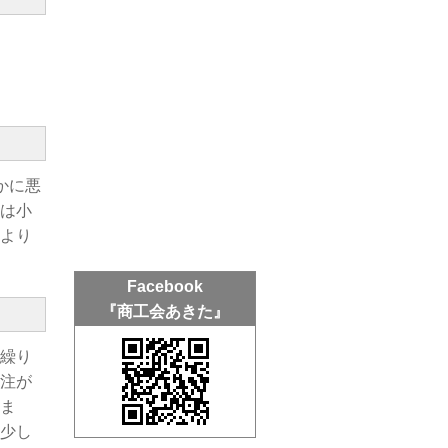
かに悪
幅は小
により
Facebook
『商工会あきた』
金繰り
受注が
ま
少し