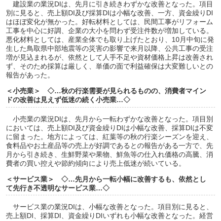
建設業の業況DIは、先月に引き続きわずかな改善となった。項目
別に見ると、売上額DI及び採算DIは小幅な改善、一方、資金繰りDI
はほぼ変化が無かった。好転材料としては、民間工事がリフォーム
工事を中心に好調、企業の大小を問わず受注件数が増加している。
悪化材料としては、産業全体でも取り上げたとおり、10月中旬に発
生した鳥取県中部地震等の災害の影響で来月以降、公共工事の受注
増が見込まれるが、依然として人手不足や資材価格上昇は改善され
ず、そのため採算は厳しく、単価の面で利益確保は大変難しいとの
報告があった。
＜小売業＞ ◇…
秋の行楽需要が見られるものの、消費者マイン
ドの改善は見えず低迷の続く小売業
…◇
小売業の業況DIは、先月から一転わずかな改善となった。項目別
においては、売上額DI及び資金繰りDIは小幅な改善、採算DIは不変
に留まった。地方によっては、紅葉等の秋の行楽シーズンを迎え、
食料品やお土産品等の売上が好調であるとの報告がある一方で、先
月から引き続き、生鮮野菜や果物、鮮魚等の仕入れ価格の高騰、消
費者の買い控えや節約傾向により売上低迷が続いている。
＜サービス業＞ ◇…
先月から一転小幅に改善するも、依然とし
て先行き不透明なサービス業
…◇
サービス業の業況DIは、小幅な改善となった。項目別に見ると、
売上額DI、採算DI、資金繰りDIいずれも小幅な改善となった。経営