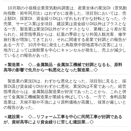
10月期の小規模企業景気動向調査は、産業全体の業況DI（景気動
向指数・前年同月比）はわずかに改善した。項目別においては、売
上額DI、採算DI、資金繰りDIはいずれもわずかな好転となった。小
売業、サービス業は全項目、建設業は資金繰りDI以外はプラスとな
る一方、製造業は業況DI以外がマイナスとなり、業種により差が見
られた。経営指導員からは、紅葉の季節となり外国人観光客、修学
旅行客が増加してきており、それに関連する産業で好調との報告が
ある一方で、10月中旬に発生した鳥取県中部地震等の災害により、
地方によっては旅館業を中心にキャンセルが発生し、売上が減少し
ているとの報告があった。
＜製造業＞ ◇…
金属製品・金属加工機械で好調となるも、原料
高等の影響で先月から一転悪化となった製造業
…◇
製造業の業況DIは、わずかな悪化となった。項目別に見ると、採
算DI及び資金繰りDIがわずかに悪化、業況DIは不変であった。経営
指導員からは、金属製品製造業が好況であったことから、これと併
せて金属加工機械製造業が業績を伸ばしている。一方で、食料品製
造業は、天候不順や不漁により原料価格が高騰し、採算が厳しいと
の報告があった。
＜建設業＞ ◇…
リフォーム工事を中心に民間工事が好調である
が、資材高等により資金繰りに苦しむ建設業
…◇