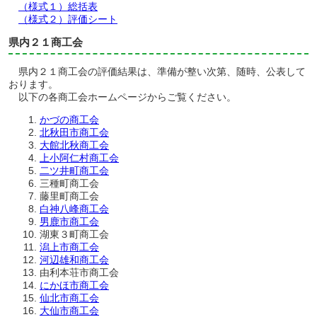
（様式１）総括表
（様式２）評価シート
県内２１商工会
県内２１商工会の評価結果は、準備が整い次第、随時、公表して
おります。
以下の各商工会ホームページからご覧ください。
かづの商工会
北秋田市商工会
大館北秋商工会
上小阿仁村商工会
二ツ井町商工会
三種町商工会
藤里町商工会
白神八峰商工会
男鹿市商工会
湖東３町商工会
潟上市商工会
河辺雄和商工会
由利本荘市商工会
にかほ市商工会
仙北市商工会
大仙市商工会