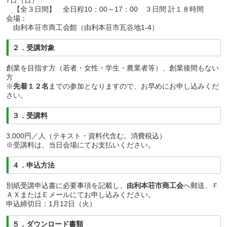
【全３日間】 全日程10：00～17：00 ３日間 計１８時間
会場：
由利本荘市商工会館（由利本荘市瓦谷地1-4）
２．受講対象
創業を目指す方（若者・女性・学生・農業者等）、創業後間もない
方
※
先着１２名
までの参加となりますので、お早めにお申し込みくだ
さい。
３．受講料
3,000円／人（テキスト・資料代含む。消費税込）
※受講料は、当日会場にてお支払いください。
４．申込方法
別紙受講申込書に必要事項を記載し、
由利本荘市商工会
へ郵送、Ｆ
ＡＸまたはＥメールにてお申し込みください。
申込締切日：1月12日（火）
５．ダウンロード書類