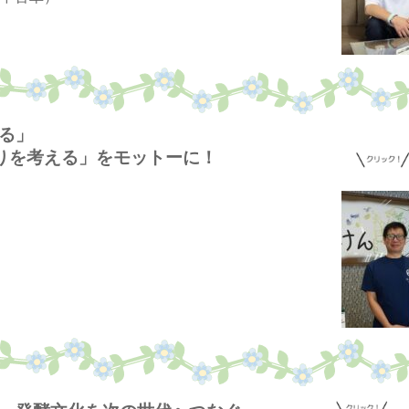
売る」
りを考える」
をモットーに！